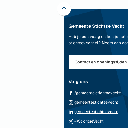
Scroll
naar
Gemeente Stichtse Vecht
boven
naar
Heb je een vraag en kun je het 
het
stichtsevecht.nl? Neem dan co
begin
van
de
Contact en openingstijden
paginainhoud
Volg ons
(Ve
/gemeente.stichtsevecht
naa
(Ver
gemeentestichtsevecht
ee
naar
(Ver
gemeentestichtsevecht
ext
een
naar
(Verwijst
web
@StichtseVecht
exte
een
naar