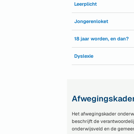
Leerplicht
Jongerenloket
18 jaar worden, en dan?
Dyslexie
(Verwijst
naar
een
externe
website)
Afwegingskader
Het afwegingskader onderwi
beschrijft de verantwoordel
onderwijsveld en de gemeen