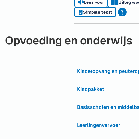
Lees voor
Uitleg wo
Simpele tekst
Opvoeding en onderwijs
Kinderopvang en peuter
Kindpakket
Basisscholen en middelba
Leerlingenvervoer