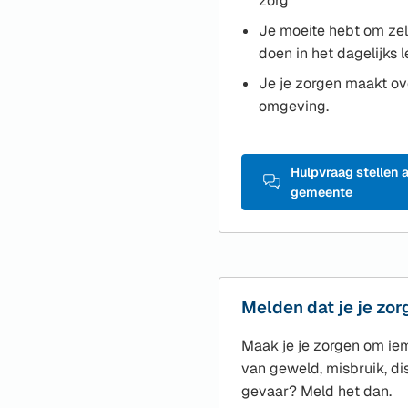
zorg
Je moeite hebt om zel
doen in het dagelijks 
Je je zorgen maakt ov
omgeving.
Hulpvraag stellen 
(Verwijst
gemeente
naar
een
externe
website)
Melden dat je je zo
Maak je je zorgen om iem
van geweld, misbruik, di
gevaar? Meld het dan.