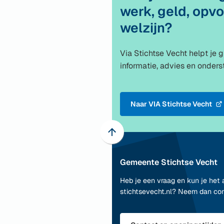
werk, geld, opvo
welzijn?
Via Stichtse Vecht helpt je 
informatie, advies en onder
Naar VIA Stichtse Vecht
(Verwijst
naar
een
Scroll
externe
naar
website)
Gemeente Stichtse Vecht
boven
naar
Heb je een vraag en kun je het 
het
stichtsevecht.nl? Neem dan co
begin
van