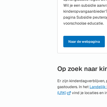
Wil je een subsidie aanv
kinderopvangaanbieder?
pagina Subsidie peuter
voorschoolse educatie.
Naar de webpagina
Op zoek naar k
Er zijn kinderdagverblijven
gastouders. In het
Landelijk
(Verwijst
(LRK)
vind je locaties en 
naar
een