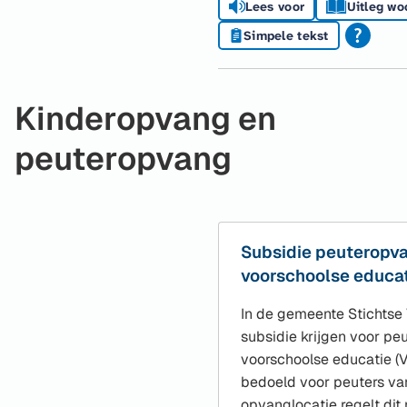
Lees voor
Uitleg wo
Simpele tekst
Kinderopvang en
peuteropvang
Subsidie peuteropv
voorschoolse educa
In de gemeente Stichtse 
subsidie krijgen voor p
voorschoolse educatie (V
bedoeld voor peuters van 
opvanglocatie regelt di