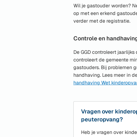
een
Wil je gastouder worden? N
externe
op met een erkend gastouder
website)
verder met de registratie.
Controle en handhavin
De GGD controleert jaarlijks
controleert de gemeente mi
gastouders. Bij problemen g
handhaving. Lees meer in d
handhaving Wet kinderopvan
Vragen over kindero
peuteropvang?
Heb je vragen over kind