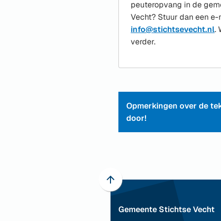
peuteropvang in de geme
Vecht? Stuur dan een e-
(
info@stichtsevecht.nl
.
n
verder.
e
e
m
Opmerkingen over de tek
door!
Scroll
naar
Gemeente Stichtse Vecht
boven