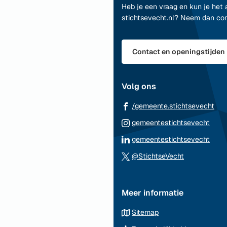
naar
Heb je een vraag en kun je het 
het
stichtsevecht.nl? Neem dan co
begin
van
de
Contact en openingstijden
paginainhoud
Volg ons
(Ve
/gemeente.stichtsevecht
naa
(Ver
gemeentestichtsevecht
ee
naar
(Ver
gemeentestichtsevecht
ext
een
naar
(Verwijst
web
@StichtseVecht
exte
een
naar
webs
exte
een
webs
Meer informatie
externe
website)
Sitemap