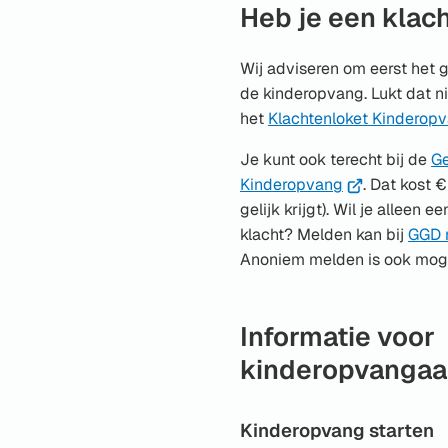
Heb je een klac
externe
website)
Wij adviseren om eerst het 
de kinderopvang. Lukt dat ni
het
Klachtenloket Kinderop
Je kunt ook terecht bij de
Ge
(Verwijst
Kinderopvang
. Dat kost €
naar
gelijk krijgt). Wil je alleen 
een
klacht? Melden kan bij
GGD r
externe
Anoniem melden is ook moge
website)
Informatie voor
kinderopvangaa
Kinderopvang starten