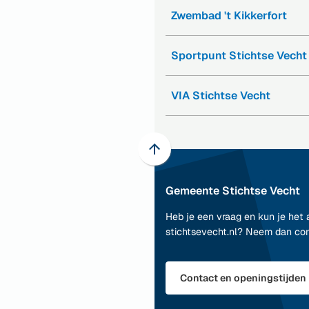
naar
website)
Zwembad 't Kikkerfort
een
(Verwijst
externe
naar
website)
Sportpunt Stichtse Vecht
een
(Verwijst
externe
naar
website)
VIA Stichtse Vecht
een
(Verwijst
externe
naar
website)
een
externe
Scroll
website)
naar
Gemeente Stichtse Vecht
boven
naar
Heb je een vraag en kun je het 
het
stichtsevecht.nl? Neem dan co
begin
van
de
Contact en openingstijden
paginainhoud