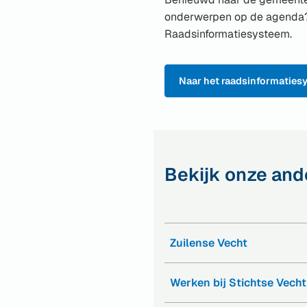
onderwerpen op de agenda? 
Raadsinformatiesysteem.
Naar het raadsinformaties
(Verwijst
naar
een
externe
website)
Bekijk onze and
Zuilense Vecht
(Verwijst
naar
Werken bij Stichtse Vecht
een
(Verwijst
externe