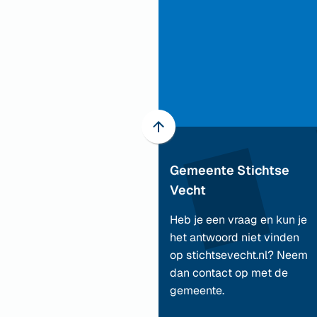
Scroll
naar
Gemeente Stichtse
boven
naar
Vecht
het
Heb je een vraag en kun je
begin
het antwoord niet vinden
van
op stichtsevecht.nl? Neem
de
dan contact op met de
paginainhoud
gemeente.