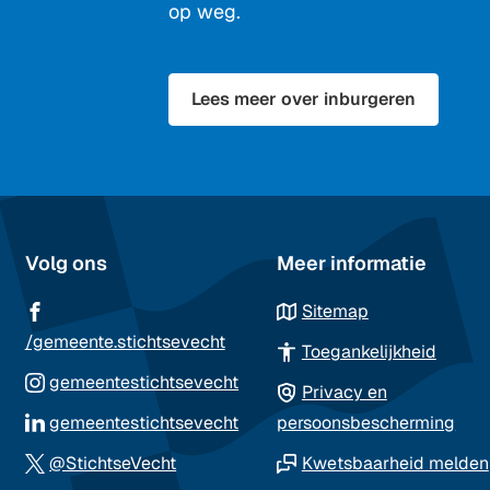
op weg.
Lees meer over inburgeren
Volg ons
Meer informatie
Sitemap
(Verwijst
/gemeente.stichtsevecht
Toegankelijkheid
naar
(Verwijst
gemeentestichtsevecht
Privacy en
een
naar
(Verwijst
gemeentestichtsevecht
persoonsbescherming
externe
een
naar
(Verwijst
website)
@StichtseVecht
Kwetsbaarheid melden
externe
een