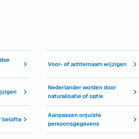
Gebruik
de
enter-
toets
om
een
waarde
ndse
Voor- of achternaam wijzigen
te
selecteren.
Nederlander worden door
ijzigen
naturalisatie of optie
Aanpassen onjuiste
f belofte
persoonsgegevens