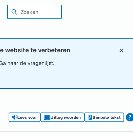
Zoeken
Wanneer
resultaten
beschikbaar
zijn
kun
e website te verbeteren
Slui
je
Ga naar de vragenlijst.
hierdoor
navigeren
door
pijl
omhoog
en
omlaag
Lees voor
Uitleg woorden
Simpele tekst
te
gebruiken.