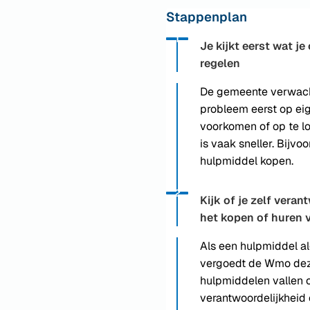
Stappenplan
Status: Actief
Opvolgingsnummer:
1
Je kijkt eerst wat je
regelen
De gemeente verwach
probleem eerst op eig
voorkomen of op te lo
is vaak sneller. Bijvo
hulpmiddel kopen.
Status: Actief
Opvolgingsnummer:
2
Kijk of je zelf veran
het kopen of huren 
Als een hulpmiddel al
vergoedt de Wmo deze
hulpmiddelen vallen 
verantwoordelijkheid 