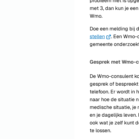
probleem niet is opge
met 3, dan kun je een
Wmo.
Doe een melding bij
stellen
(Verwijst
. Een Wmo-c
gemeente onderzoekt
naar
een
externe
Gesprek met Wmo-c
website)
De Wmo-consulent kom
gesprek of bespreekt
telefoon. Er wordt in
naar hoe de situatie 
medische situatie, je
en je dagelijks leven
ook wat je zelf kunt 
te lossen.