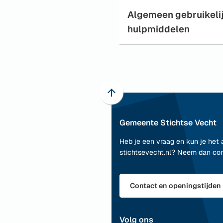
Algemeen gebruikeli
hulpmiddelen
Scroll
naar
Gemeente Stichtse Vecht
boven
naar
Heb je een vraag en kun je het 
het
stichtsevecht.nl? Neem dan co
begin
van
de
Contact en openingstijden
paginainhoud
Volg ons