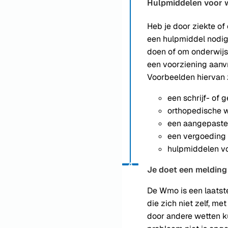
Hulpmiddelen voor 
Heb je door ziekte of
een hulpmiddel nodig
doen of om onderwijs
een voorziening aanv
Voorbeelden hiervan z
een schrijf- of 
orthopedische 
een aangepaste
een vergoeding 
hulpmiddelen vo
Status: Actief
Opvolgingsnummer:
4
Je doet een melding
De Wmo is een laats
die zich niet zelf, me
door andere wetten k