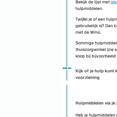
Bekijk de lijst met
alg
hulpmiddelen.
Twijfel je of een hul
gebruikelijk is? Dan 
met de Wmo.
Sommige hulpmiddelen
thuiszorgwinkel (zie s
koop bij bijvoorbeel
Status: Actief
Opvolgingsnummer:
3
Kijk of je hulp kunt 
voorziening
Hulpmiddelen via je
Heb je hulpmiddelen 