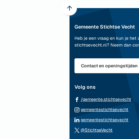
Scroll
naar
Gemeente Stichtse Vecht
boven
naar
Heb je een vraag en kun je het 
het
stichtsevecht.nl? Neem dan co
begin
van
de
Contact en openingstijden
paginainhoud
Volg ons
(Ve
/gemeente.stichtsevecht
naa
(Ver
gemeentestichtsevecht
ee
naar
(Ver
gemeentestichtsevecht
ext
een
naar
(Verwijst
web
@StichtseVecht
exte
een
naar