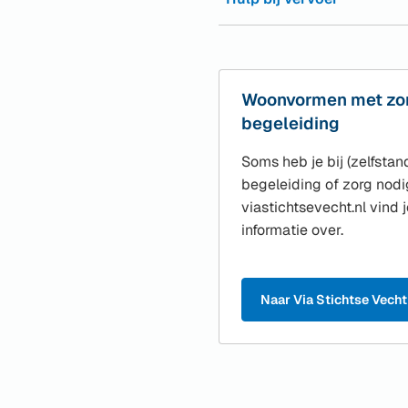
Woonvormen met zo
begeleiding
Soms heb je bij (zelfsta
begeleiding of zorg nodi
viastichtsevecht.nl vind 
informatie over.
Naar Via Stichtse Vecht
(Verwijst
naar
een
externe
website)