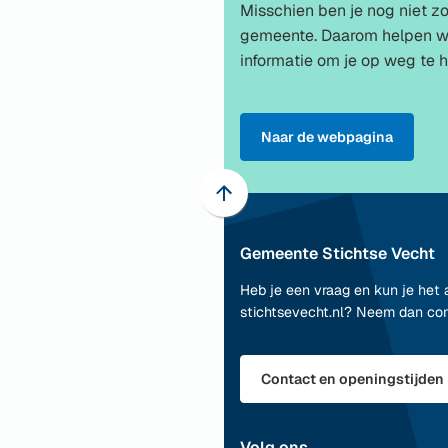
Misschien ben je nog niet 
gemeente. Daarom helpen w
informatie om je op weg te h
Naar de webpagina
Scroll
naar
Gemeente Stichtse Vecht
boven
naar
Heb je een vraag en kun je het 
het
stichtsevecht.nl? Neem dan co
begin
van
de
Contact en openingstijden
paginainhoud
Volg ons