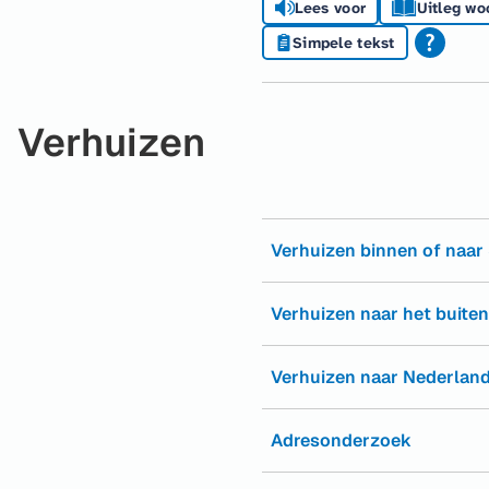
Lees voor
Uitleg wo
Simpele tekst
Verhuizen
Verhuizen binnen of naar 
Verhuizen naar het buite
Verhuizen naar Nederlan
Adresonderzoek