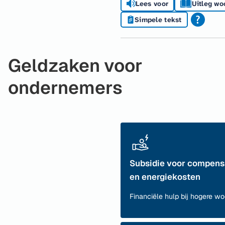
Lees voor
Uitleg wo
Simpele tekst
Geldzaken voor
ondernemers
Subsidie voor compensa
en energiekosten
Financiële hulp bij hogere w