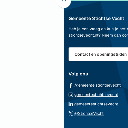
Scroll
naar
Gemeente Stichtse Vecht
boven
naar
Heb je een vraag en kun je het 
het
stichtsevecht.nl? Neem dan co
begin
van
de
Contact en openingstijden
paginainhoud
Volg ons
(Ve
/gemeente.stichtsevecht
naa
(Ver
gemeentestichtsevecht
ee
naar
(Ver
gemeentestichtsevecht
ext
een
naar
(Verwijst
web
@StichtseVecht
exte
een
naar
webs
exte
een