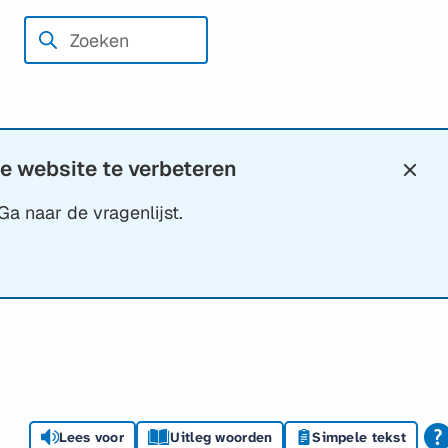
Zoeken
Wanneer
resultaten
beschikbaar
zijn
kun
e website te verbeteren
Slui
je
Ga naar de vragenlijst.
hierdoor
navigeren
door
pijl
omhoog
en
omlaag
te
Lees voor
Uitleg woorden
Simpele tekst
gebruiken.