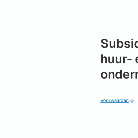
Subsi
huur- 
onder
Voorwaarden