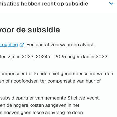
isaties hebben recht op subsidie
oor de subsidie
(Verwijst
eregeling
. Een aantal voorwaarden alvast:
naar
ten zijn in 2023, 2024 of 2025 hoger dan in 2022
een
externe
gecompenseerd of konden niet gecompenseerd worden
website)
gen of noodfondsen ter compensatie van huur of
n subsidiepartner van gemeente Stichtse Vecht.
en de hogere kosten aangeven in het
en hoeven geen losse aanvraag te doen.