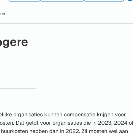
Gebruik
ers
de
enter-
toets
ogere
om
een
waarde
te
selecteren.
ijke organisaties kunnen compensatie krijgen voor
osten. Dat geldt voor organisaties die in 2023, 2024 o
 huurkosten hebben dan in 2022. Zij moeten wel aan