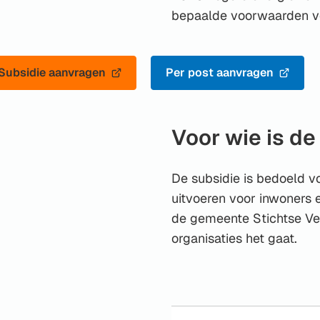
bepaalde voorwaarden v
Subsidie aanvragen
Per post aanvragen
(Verwijst
(Verwijst
naar
naar
een
een
Voor wie is de
externe
externe
website)
website)
De subsidie is bedoeld vo
uitvoeren voor inwoners 
de gemeente Stichtse Vec
organisaties het gaat.