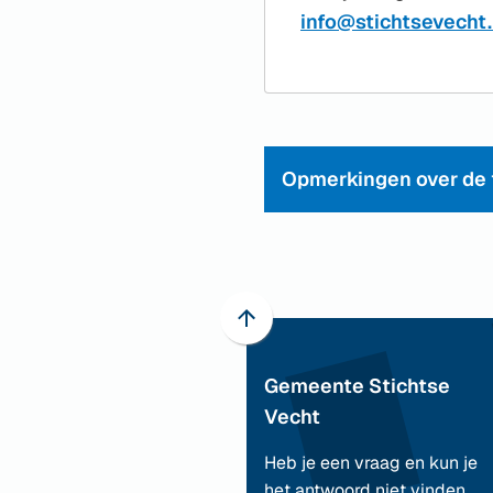
info@stichtsevecht.
Opmerkingen over de t
Scroll
naar
Gemeente Stichtse
boven
naar
Vecht
het
Heb je een vraag en kun je
begin
het antwoord niet vinden