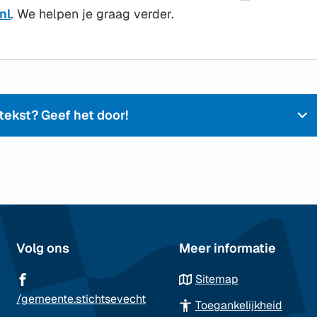
(Verwijst
nl
. We helpen je graag verder.
naar
een
e-
mailadres)
ekst? Geef het door!
Volg ons
Meer informatie
Sitemap
(Verwijst
/gemeente.stichtsevecht
Toegankelijkheid