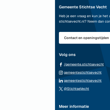
naar
Gemeente Stichtse Vecht
boven
naar
Heb je een vraag en kun je het 
het
stichtsevecht.nl? Neem dan co
begin
van
de
Contact en openingstijden
paginainhoud
Volg ons
(Ve
/gemeente.stichtsevecht
naa
(Ver
gemeentestichtsevecht
ee
naar
(Ver
gemeentestichtsevecht
ext
een
naar
(Verwijst
web
@StichtseVecht
exte
een
naar
webs
exte
een
webs
Meer informatie
externe