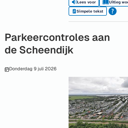
Lees voor
Uitleg wo
Simpele tekst
Parkeercontroles aan
de Scheendijk
Publicatiedatum:
Donderdag 9 juli 2026