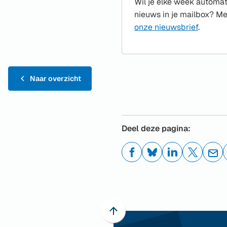
Wil je elke week automat
nieuws in je mailbox? Me
onze nieuwsbrief
.
Naar overzicht
Deel deze pagina:
(Verwijst
(Verwijst
(Verwijst
(Verwijst
(Ver
naar
naar
naar
naar
naa
een
een
een
een
een
externe
externe
externe
externe
e-
website)
website)
website)
website)
mai
Scroll