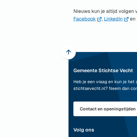
website
Nieuws kun je altijd volgen
(Verwijst
(Verwi
Facebook
,
LinkedIn
en
naar
naar
een
een
externe
extern
website)
websit
Scroll
naar
Gemeente Stichtse Vecht
boven
naar
Heb je een vraag en kun je het 
het
stichtsevecht.nl? Neem dan co
begin
van
de
Contact en openingstijden
paginainhoud
Volg ons