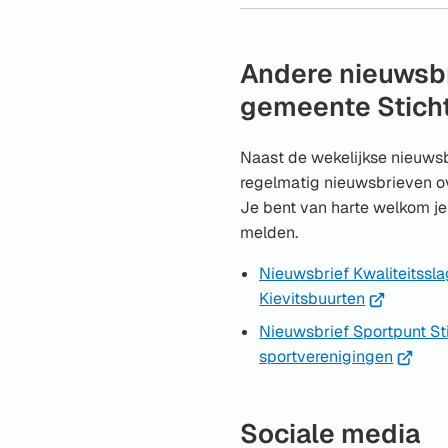
Andere nieuwsb
gemeente Stich
Naast de wekelijkse nieuwsb
regelmatig nieuwsbrieven o
Je bent van harte welkom je
melden.
Nieuwsbrief Kwaliteitssl
(Verwijst
Kievitsbuurten
naar
Nieuwsbrief Sportpunt St
een
(Verwij
sportverenigingen
externe
naar
website)
een
Sociale media
externe