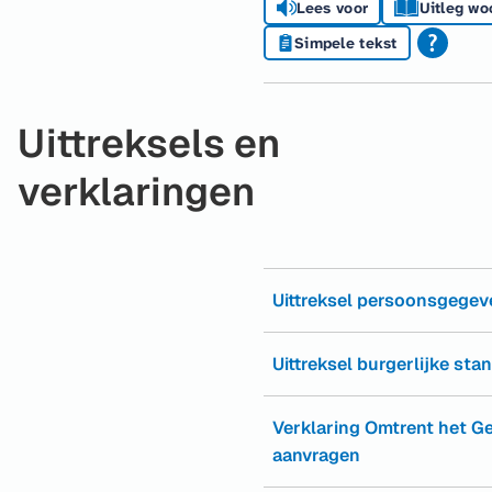
Lees voor
Uitleg wo
Simpele tekst
Uittreksels en
verklaringen
Uittreksel persoonsgege
Uittreksel burgerlijke sta
Verklaring Omtrent het G
aanvragen