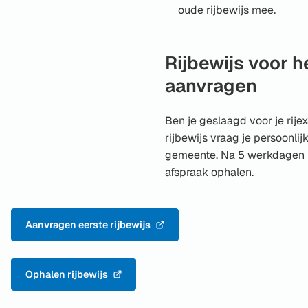
externe
oude rijbewijs mee.
website)
Rijbewijs voor h
aanvragen
Ben je geslaagd voor je rij
rijbewijs vraag je persoonlij
gemeente. Na 5 werkdagen ku
afspraak ophalen.
Aanvragen eerste rijbewijs
(Verwijst
naar
een
Ophalen rijbewijs
externe
(Verwijst
website)
naar