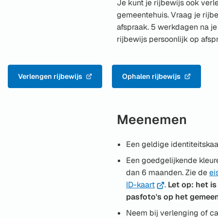
Je kunt je rijbewijs ook verl
gemeentehuis. Vraag je rijbe
afspraak. 5 werkdagen na je 
rijbewijs persoonlijk op afsp
Verlengen rijbewijs
Ophalen rijbewijs
(Verwijst
(Verwijst
naar
naar
een
een
externe
externe
Meenemen
website)
website)
Een geldige identiteitskaa
Een goedgelijkende kleur
dan 6 maanden. Zie de
ei
(Verwijst
ID-kaart
.
Let op: het i
naar
pasfoto's op het gemeen
een
Neem bij verlenging of ca