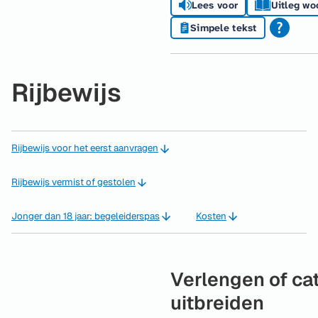
Lees voor
Uitleg wo
Simpele tekst
Rijbewijs
Rijbewijs voor het eerst aanvragen
Rijbewijs vermist of gestolen
Jonger dan 18 jaar: begeleiderspas
Kosten
Verlengen of ca
uitbreiden