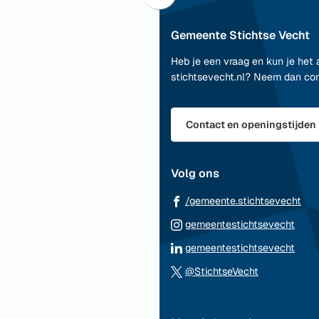
naar
Gemeente Stichtse Vecht
boven
naar
Heb je een vraag en kun je het 
het
stichtsevecht.nl? Neem dan co
begin
van
de
Contact en openingstijden
paginainhoud
Volg ons
(Ve
/gemeente.stichtsevecht
naa
(Ver
gemeentestichtsevecht
ee
naar
(Ver
gemeentestichtsevecht
ext
een
naar
(Verwijst
web
@StichtseVecht
exte
een
naar
webs
exte
een
webs