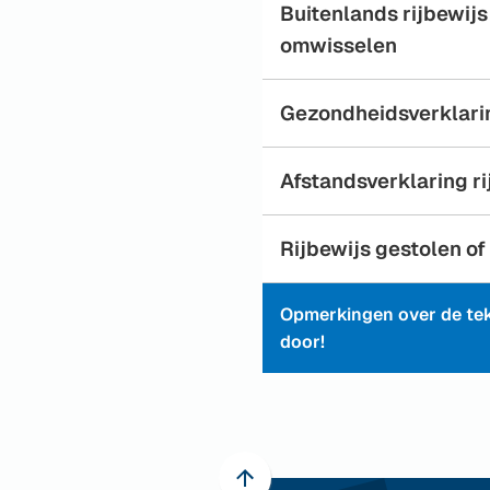
Buitenlands rijbewijs
omwisselen
Gezondheidsverklarin
Afstandsverklaring ri
Rijbewijs gestolen of
Opmerkingen over de tek
door!
Scroll