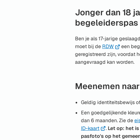
een
externe
Jonger dan 18 ja
website)
begeleiderspas
Ben je als 17-jarige geslaag
(Verwijst
moet bij de
RDW
een beg
naar
geregistreerd zijn, voordat h
een
aangevraagd kan worden.
externe
website)
Meenemen naar 
Geldig identiteitsbewijs o
Een goedgelijkende kleur
dan 6 maanden. Zie de
ei
(Verwijst
ID-kaart
.
Let op: het i
naar
pasfoto's op het gemeen