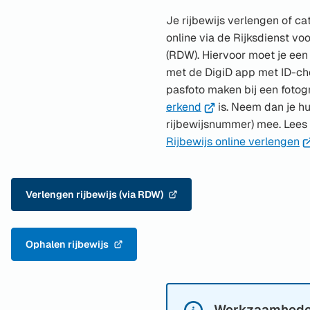
Je rijbewijs verlengen of ca
online via de Rijksdienst v
(RDW). Hiervoor moet je ee
met de DigiD app met ID-che
pasfoto maken bij een fotog
(Verwijst
erkend
is. Neem dan je hui
naar
rijbewijsnummer) mee. Lees a
een
(V
Rijbewijs online verlengen
externe
n
website)
e
ex
Verlengen rijbewijs (via RDW)
(Verwijst
we
naar
een
Ophalen rijbewijs
externe
(Verwijst
website)
naar
een
externe
Werkzaamhede
Informatie: