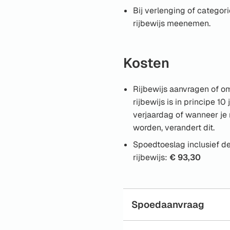
een
Bij verlenging of categori
externe
rijbewijs meenemen.
website)
Kosten
Rijbewijs aanvragen of o
rijbewijs is in principe 10
verjaardag of wanneer j
worden, verandert dit.
Spoedtoeslag inclusief d
rijbewijs:
€ 93,30
Spoedaanvraag