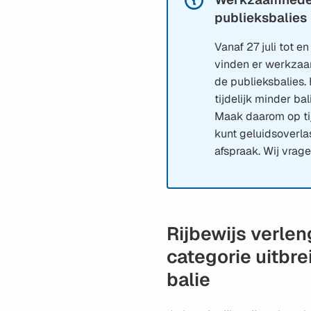
website)
publieksbalies
Vanaf 27 juli tot 
vinden er werkzaa
de publieksbalies. 
tijdelijk minder ba
Maak daarom op tij
kunt geluidsoverlas
afspraak. Wij vrage
Rijbewijs verlen
categorie uitbre
balie