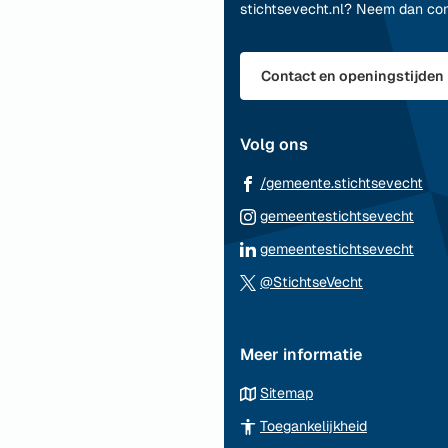
het
stichtsevecht.nl? Neem dan co
begin
van
de
Contact en openingstijden
paginainhoud
Volg ons
(Ve
/gemeente.stichtsevecht
naa
(Ver
gemeentestichtsevecht
ee
naar
(Ver
gemeentestichtsevecht
ext
een
naar
(Verwijst
web
@StichtseVecht
exte
een
naar
webs
exte
een
webs
Meer informatie
externe
website)
Sitemap
Toegankelijkheid