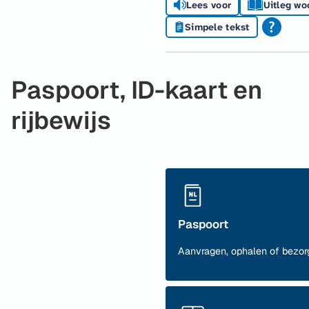
Lees voor
Uitleg wo
Simpele tekst
Paspoort, ID-kaart en
rijbewijs
Paspoort
Aanvragen, ophalen of bezor