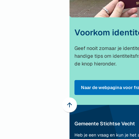
Voorkom identit
Geef nooit zomaar je identite
handige tips om identiteits
de knop hieronder.
Naar de webpagina voor fr
Scroll
naar
Gemeente Stichtse Vecht
boven
naar
Heb je een vraag en kun je het 