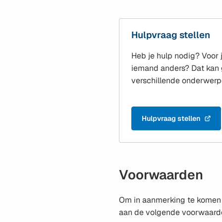
Hulpvraag stellen
Heb je hulp nodig? Voor j
iemand anders? Dat kan
verschillende onderwer
Hulpvraag stellen
(Verwijst
naar
een
externe
website)
Voorwaarden
Om in aanmerking te komen 
aan de volgende voorwaard