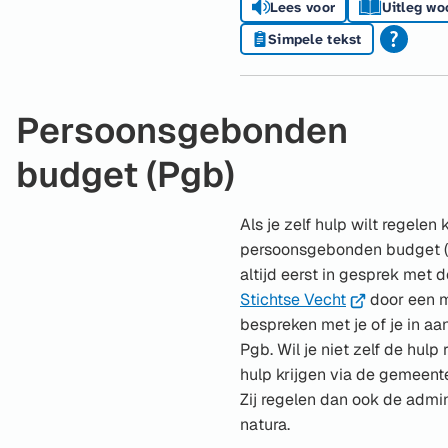
Lees voor
Uitleg wo
Simpele tekst
Persoonsgebonden
budget (Pgb)
Als je zelf hulp wilt regelen
persoonsgebonden budget (P
altijd eerst in gesprek met
(Verwijst
Stichtse Vecht
door een m
naar
bespreken met je of je in a
een
Pgb. Wil je niet zelf de hulp
externe
hulp krijgen via de gemeente
website)
Zij regelen dan ook de admini
natura.