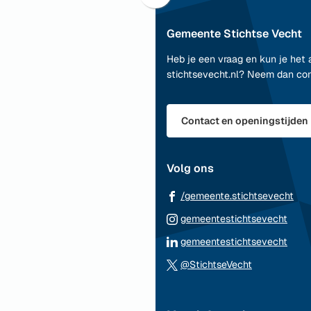
naar
Gemeente Stichtse Vecht
boven
naar
Heb je een vraag en kun je het 
het
stichtsevecht.nl? Neem dan co
begin
van
de
Contact en openingstijden
paginainhoud
Volg ons
(Ve
/gemeente.stichtsevecht
naa
(Ver
gemeentestichtsevecht
ee
naar
(Ver
gemeentestichtsevecht
ext
een
naar
(Verwijst
web
@StichtseVecht
exte
een
naar
webs
exte
een
webs