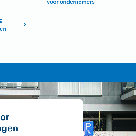
voor ondernemers
g
ren
oor
ngen