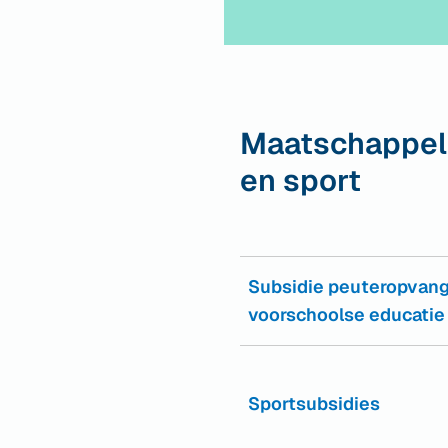
Maatschappelij
en sport
Subsidie peuteropvang
voorschoolse educatie
Sportsubsidies
(Verwijst
naar