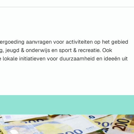
Gebruik
de
enter-
toets
om
vergoeding aanvragen voor activiteiten op het gebied
een
rg, jeugd & onderwijs en sport & recreatie. Ook
waarde
lokale initiatieven voor duurzaamheid en ideeën uit
te
selecteren.