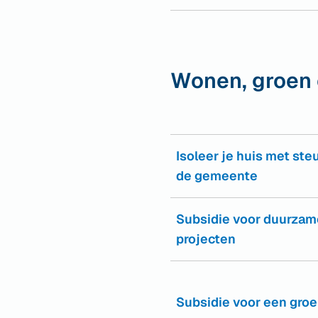
een
externe
website)
Wonen, groen 
Isoleer je huis met ste
de gemeente
Subsidie voor duurzam
projecten
Subsidie voor een gro