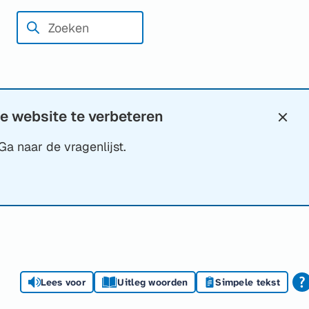
Zoeken
Wanneer
resultaten
beschikbaar
zijn
kun
e website te verbeteren
Slui
je
Ga naar de vragenlijst.
hierdoor
navigeren
door
pijl
omhoog
en
omlaag
Lees voor
Uitleg woorden
Simpele tekst
te
gebruiken.