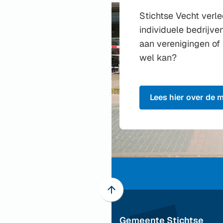
Stichtse Vecht verl
individuele bedrijv
aan verenigingen of 
wel kan?
Lees hier over de 
Scroll
naar
Gemeente Stichtse
boven