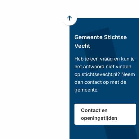
Scroll
naar
Gemeente Stichtse
boven
naar
Vecht
het
Heb je een vraag en kun je
begin
het antwoord niet vinden
van
op stichtsevecht.nl? Neem
de
dan contact op met de
paginainhoud
gemeente.
Contact en
openingstijden