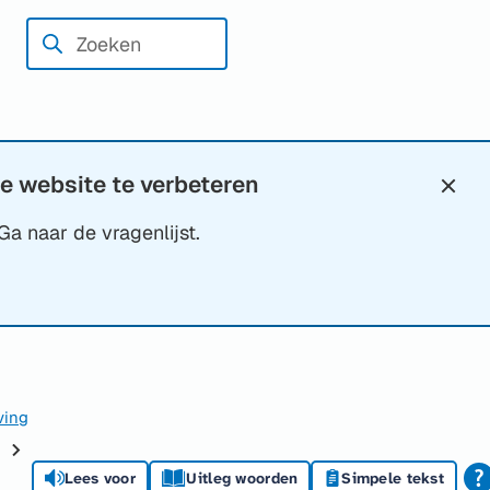
Zoeken
Wanneer
resultaten
beschikbaar
zijn
kun
e website te verbeteren
Slui
je
Ga naar de vragenlijst.
hierdoor
navigeren
door
pijl
omhoog
en
ving
omlaag
te
Lees voor
Uitleg woorden
Simpele tekst
gebruiken.