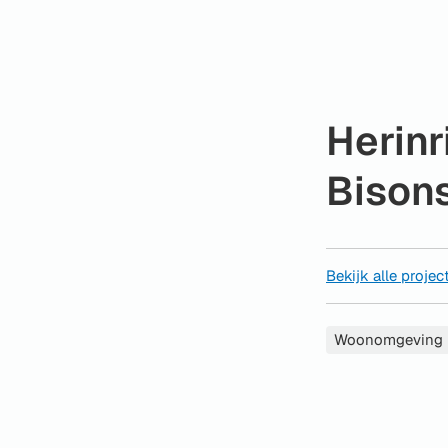
Herinr
Bison
Bekijk alle proje
Categorieën
Woonomgeving