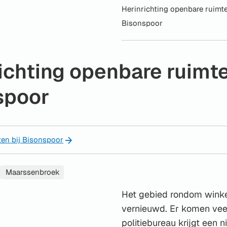
Herinrichting openbare ruimt
Bisonspoor
ichting openbare ruimt
spoor
cten bij Bisonspoor
Maarssenbroek
Het gebied rondom wink
vernieuwd. Er komen vee
politiebureau krijgt een 