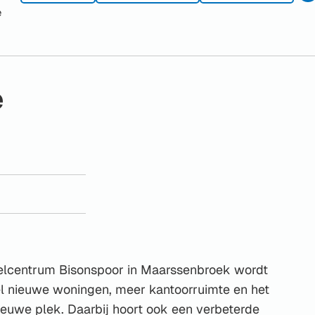
e
Gebruik
de
enter-
toets
e
om
een
waarde
te
selecteren.
elcentrum Bisonspoor in Maarssenbroek wordt
l nieuwe woningen, meer kantoorruimte en het
nieuwe plek. Daarbij hoort ook een verbeterde