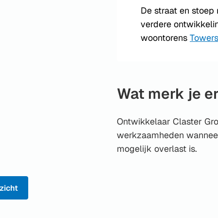
De straat en stoe
verdere ontwikkeli
woontorens
Towers
Wat merk je e
Ontwikkelaar Claster Gr
werkzaamheden wanneer z
mogelijk overlast is.
zicht