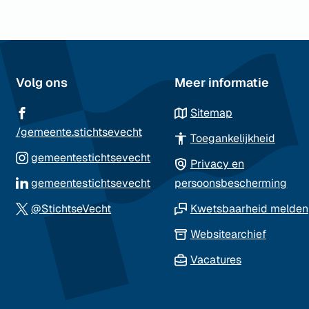
Volg ons
Meer informatie
Sitemap
(Verwijst
/gemeente.stichtsevecht
Toegankelijkheid
naar
(Verwijst
gemeentestichtsevecht
Privacy en
een
naar
(Verwijst
gemeentestichtsevecht
persoonsbescherming
externe
een
naar
(Verwijst
website)
@StichtseVecht
Kwetsbaarheid melden
externe
een
naar
(Verwij
website)
Websitearchief
externe
een
naar
(Verwijst
website)
Vacatures
externe
een
naar
website)
externe
een