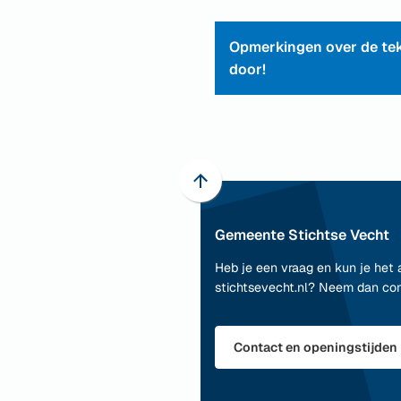
Opmerkingen over de tek
door!
Scroll
naar
Gemeente Stichtse Vecht
boven
naar
Heb je een vraag en kun je het 
het
stichtsevecht.nl? Neem dan co
begin
van
de
Contact en openingstijden
paginainhoud