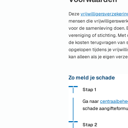
mailadres)
Deze
vrijwilligersverzekerin
mensen die vrijwilligerswer
voor de samenleving doen. B
vereniging of stichting. Met
de kosten terugvragen van s
opgelopen tijdens je vrijwill
kan alleen als je eigen verz
Zo meld je schade
Status: Actief
Opvolgingsnummer:
1
Stap 1
Ga naar
centraalbehee
schade aangifteformuli
Status: Actief
Opvolgingsnummer:
2
Stap 2