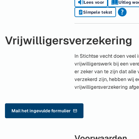
Lees voor
Uitleg wo
Simpele tekst
Vrijwilligersverzekering
In Stichtse vecht doen veel 
vrijwilligerswerk bij een ver
er zeker van te zijn dat alle 
verzekerd zijn, hebben wij e
vrijwilligersverzekering afge
Mail het ingevulde formulier
(Verwijst
naar
een
e-
Voorwaarden