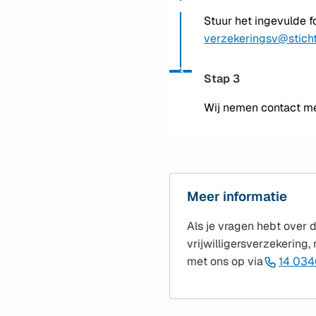
Stuur het ingevulde f
verzekeringsv@sticht
Status: Actief
Opvolgingsnummer:
3
Stap 3
Wij nemen contact me
Meer informatie
Als je vragen hebt over 
vrijwilligersverzekering
met ons op via
14 034