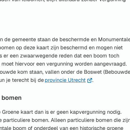
ijst
n de gemeente staan de beschermde en Monumental
omen op deze kaart zijn beschermd en mogen niet
Is er een zwaarwegende reden dat een boom toch
ne
 moet hiervoor een vergunning worden aangevraagd.
te)
bouwde kom staan, vallen onder de Boswet (Bebouwd
(Verwijst
n je terecht bij de
provincie Utrecht
.
naar
een
e bomen
externe
 Groene kaart dan is er geen kapvergunning nodig.
website)
le particuliere bomen. Alleen particuliere bomen die zij
ale boom of onderdeel van een historische groene