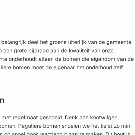
Gebruik
de
enter-
toets
om
elangrijk deel het groene uiterlijk van de gemeente
een
n een grote bijdrage aan de kwaliteit van onze
waarde
nte onderhoudt alleen de bomen die eigendom van de
te
culiere bomen moet de eigenaar het onderhoud zelf
selecteren.
n
et regelmaat gesnoeid. Denk aan knotwilgen,
bomen. Reguliere bomen snoeien we het liefst zo min
 op snoei door reactiehout aan te maken. Dit hout is