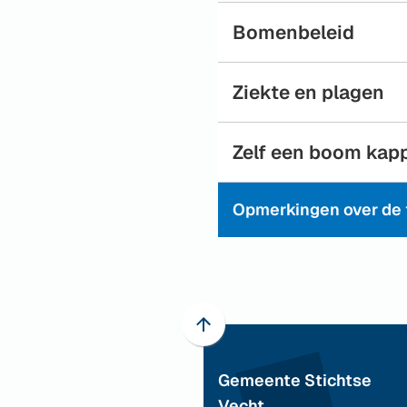
Bomenbeleid
Ziekte en plagen
Zelf een boom kap
Opmerkingen over de t
Scroll
naar
Gemeente Stichtse
boven
naar
Vecht