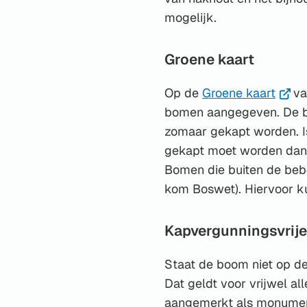
mogelijk.
Groene kaart
(Verw
Op de
Groene kaart
va
naar
bomen aangegeven. De b
een
zomaar gekapt worden. 
exter
gekapt moet worden dan
websi
Bomen die buiten de be
kom Boswet). Hiervoor ku
Kapvergunningsvrij
Staat de boom niet op de
Dat geldt voor vrijwel al
aangemerkt als monument