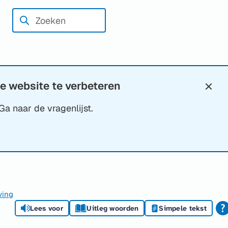
Zoeken
Wanneer
resultaten
beschikbaar
zijn
kun
e website te verbeteren
Slui
je
Ga naar de vragenlijst.
hierdoor
navigeren
door
pijl
omhoog
en
ving
omlaag
Lees voor
Uitleg woorden
Simpele tekst
te
gebruiken.