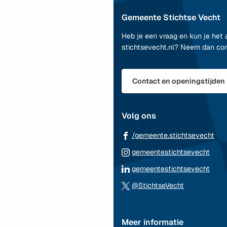
naar
Gemeente Stichtse Vecht
boven
naar
Heb je een vraag en kun je het 
het
stichtsevecht.nl? Neem dan co
begin
van
de
Contact en openingstijden
paginainhoud
Volg ons
(Ve
/gemeente.stichtsevecht
naa
(Ver
gemeentestichtsevecht
ee
naar
(Ver
gemeentestichtsevecht
ext
een
naar
(Verwijst
web
@StichtseVecht
exte
een
naar
webs
exte
een
webs
Meer informatie
externe