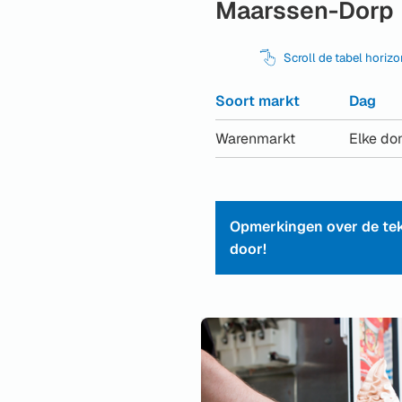
Maarssen-Dorp
Scroll de tabel horiz
Soort markt
Dag
Warenmarkt
Elke do
Opmerkingen over de tek
door!