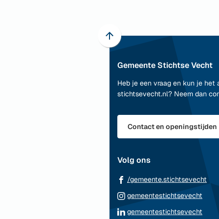
Scroll
naar
Gemeente Stichtse Vecht
boven
naar
Heb je een vraag en kun je het 
het
stichtsevecht.nl? Neem dan co
begin
van
de
Contact en openingstijden
paginainhoud
Volg ons
(Ve
/gemeente.stichtsevecht
naa
(Ver
gemeentestichtsevecht
ee
naar
(Ver
gemeentestichtsevecht
ext