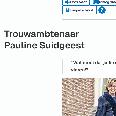
Lees voor
Uitleg wo
Simpele tekst
Trouwambtenaar
Pauline Suidgeest
Wat mooi dat jullie
vieren!