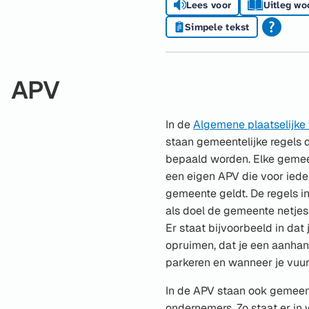
Lees voor
Uitleg wo
Simpele tekst
APV
In de
Algemene plaatselijke
staan gemeentelijke regels 
bepaald worden. Elke gemee
een eigen APV die voor iede
gemeente geldt. De regels i
als doel de gemeente netjes
Er staat bijvoorbeeld in da
opruimen, dat je een aanhan
parkeren en wanneer je vuu
In de APV staan ook gemeent
ondernemers. Zo staat er in