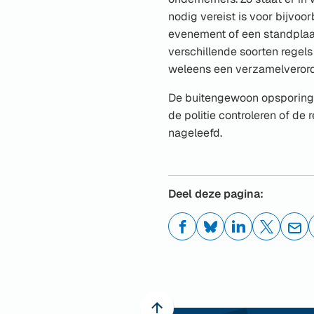
nodig vereist is voor bijvoor
evenement of een standplaa
verschillende soorten regel
weleens een verzamelveror
De buitengewoon opsporing
de politie controleren of de
nageleefd.
Deel deze pagina:
(Verwijst
(Verwijst
(Verwijst
(Verwijst
(Ver
naar
naar
naar
naar
naa
een
een
een
een
een
externe
externe
externe
externe
e-
website)
website)
website)
website)
mai