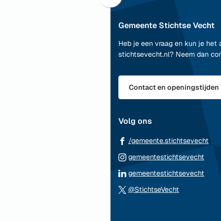
Scroll
naar
Gemeente Stichtse Vecht
boven
naar
Heb je een vraag en kun je het 
het
stichtsevecht.nl? Neem dan co
begin
van
de
Contact en openingstijden
paginainhoud
Volg ons
(Ve
/gemeente.stichtsevecht
naa
(Ver
gemeentestichtsevecht
ee
naar
(Ver
gemeentestichtsevecht
ext
een
naar
(Verwijst
web
@StichtseVecht
exte
een
naar
webs
exte
een