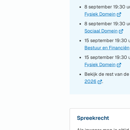
8 september 19:30 u
(Verwij
Fysiek Domein
naar
8 september 19:30 u
een
(Verwi
Sociaal Domein
extern
naar
15 september 19:30 
websit
een
Bestuur en Financiën
exter
15 september 19:30 
websi
(Verwij
Fysiek Domein
naar
Bekijk de rest van d
een
(Verwijst
2026
.
extern
naar
websit
een
externe
website)
Spreekrecht