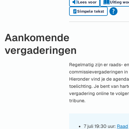
Lees voor
Uitleg wo
Simpele tekst
Aankomende
vergaderingen
Regelmatig zijn er raads- e
commissievergaderingen in
Hieronder vind je de agenda
toelichting. Je bent van ha
vergadering online te volge
tribune.
7 juli 19:30 uur:
Raad