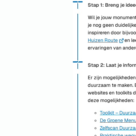
Status: Actief
Opvolgingsnummer:
1
Stap 1: Breng je idee
Wil je jouw monumen
je nog geen duidelijk
inspireren door bijvo
Huizen Route
(Verwijs
en l
ervaringen van ander
naar
een
Status: Actief
Opvolgingsnummer:
2
externe
Stap 2: Laat je info
website
Er zijn mogelijkhed
duurzaam te maken. Er
websites en toolkits d
deze mogelijkheden:
Toolkit – Duurz
De Groene Menu
Zelfscan Duur
Praktische weg