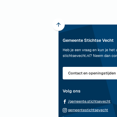
Scroll
naar
Gemeente Stichtse Vecht
boven
naar
Heb je een vraag en kun je het 
het
stichtsevecht.nl? Neem dan co
begin
van
de
Contact en openingstijden
paginainhoud
Volg ons
(Ve
/gemeente.stichtsevecht
naa
(Ver
gemeentestichtsevecht
ee
naar