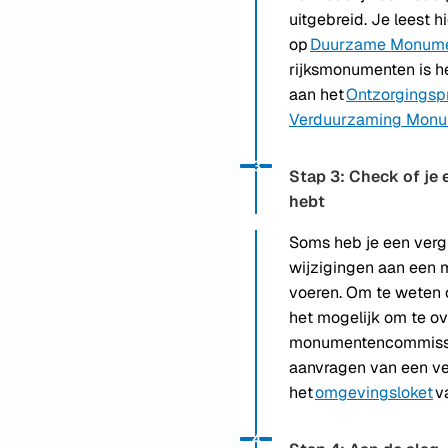
uitgebreid. Je leest 
op
Duurzame Monume
rijksmonumenten is h
aan het
Ontzorgings
Verduurzaming Mon
Status: Actief
Opvolgingsnummer:
3
Stap 3: Check of je
hebt
Soms heb je een ver
wijzigingen aan een 
voeren. Om te weten of
het mogelijk om te o
monumentencommissi
aanvragen van een ve
het
omgevingsloket
v
Status: Actief
Opvolgingsnummer:
4