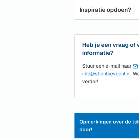
Inspiratie opdoen?
Heb je een vraag of 
informatie?
Stuur een e-mail naar
(Ve
info@stichtsevecht.nl
. W
naa
verder!
een
e-
mai
Opmerkingen over de tek
door!