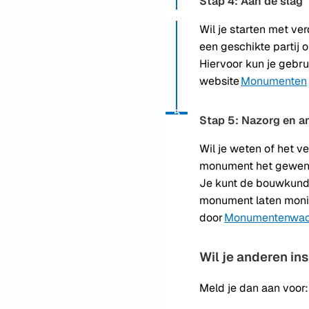
Stap 4: Aan de slag
Wil je starten met v
een geschikte partij o
Hiervoor kun je gebr
website
Monumenten
Status: Actief
Opvolgingsnummer:
5
Stap 5: Nazorg en a
Wil je weten of het 
monument het gewens
Je kunt de bouwkundi
monument laten moni
door
Monumentenwach
Wil je anderen in
Meld je dan aan voor