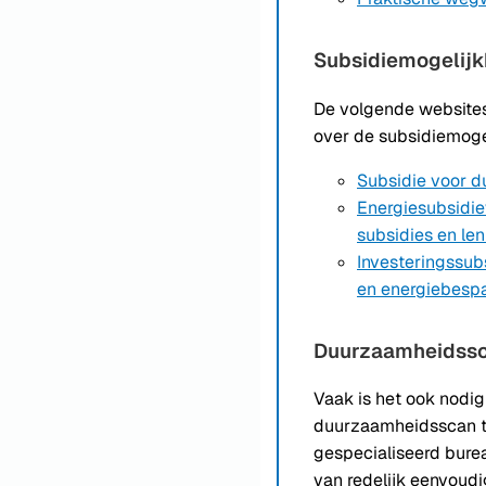
Subsidiemogelij
De volgende websites
over de subsidiemog
Subsidie voor 
Energiesubsidie
subsidies en le
Investeringssub
en energiebesp
Duurzaamheidss
Vaak is het ook nodi
duurzaamheidsscan t
gespecialiseerd burea
van redelijk eenvoudi