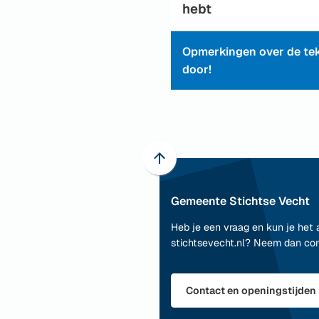
hebt
Opmerkingen over de tek
door!
Scroll
naar
Gemeente Stichtse Vecht
boven
naar
Heb je een vraag en kun je het 
het
stichtsevecht.nl? Neem dan co
begin
van
de
Contact en openingstijden
paginainhoud