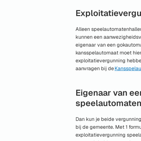
een
externe
Exploitatieverg
website)
Alleen speelautomatenhalle
kunnen een aanwezigheidsve
eigenaar van een gokautoma
kansspelautomaat moet hie
exploitatievergunning hebbe
aanvragen bij de
Kansspelaut
Eigenaar van ee
speelautomaten
Dan kun je beide vergunning
bij de gemeente. Met 1 formu
exploitatievergunning spee