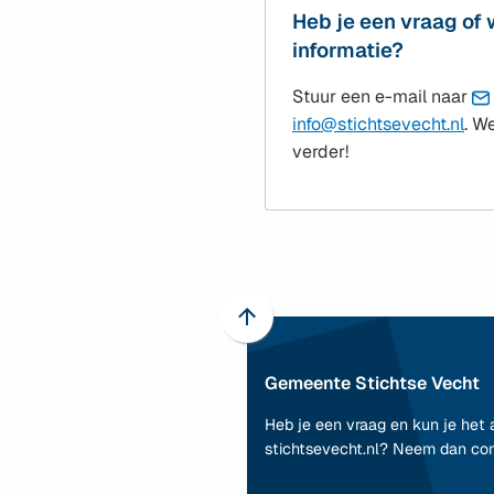
Heb je een vraag of 
informatie?
Stuur een e-mail naar
(Ve
info@stichtsevecht.nl
. W
naa
verder!
een
e-
mai
Scroll
naar
Gemeente Stichtse Vecht
boven
naar
Heb je een vraag en kun je het 
het
stichtsevecht.nl? Neem dan co
begin