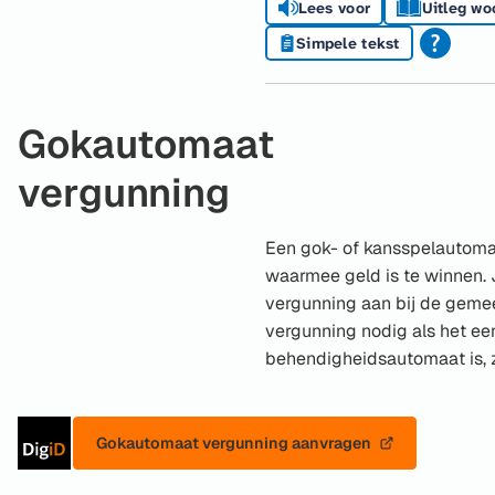
Lees voor
Uitleg wo
Simpele tekst
Gokautomaat
vergunning
Een gok- of kansspelautoma
waarmee geld is te winnen. 
vergunning aan bij de geme
vergunning nodig als het ee
behendigheidsautomaat is, z
Inloggen
Gokautomaat vergunning aanvragen
(Verwijst
met
naar
DigiD