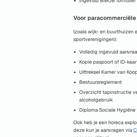
Ingevuld BIBOB formulier 
Voor paracommerciële 
(zoals wijk- en buurthuizen 
sportverenigingen):
Volledig ingevuld aanvra
Kopie paspoort of ID-kaa
Uittreksel Kamer van Koo
Bestuursreglement
Overzicht tapinstructie 
alcoholgebruik
Diploma Sociale Hygiëne 
Ook heb je een horeca explo
deze kun je aanvragen via
C