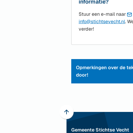
informatie?
Stuur een e-mail naar
(Ve
info@stichtsevecht.nl
. W
naa
verder!
een
e-
mai
Opmerkingen over de tek
door!
Scroll
naar
Gemeente Stichtse Vecht
boven