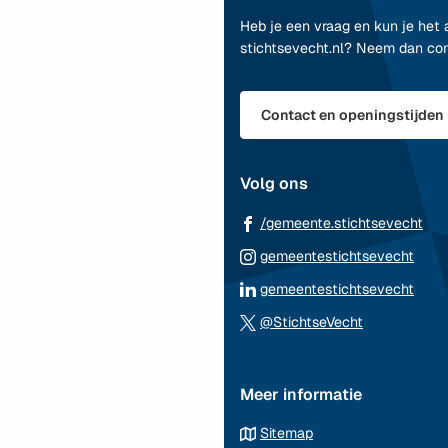
naar
Heb je een vraag en kun je het 
het
stichtsevecht.nl? Neem dan co
begin
van
de
Contact en openingstijden
paginainhoud
Volg ons
(Ve
/gemeente.stichtsevecht
naa
(Ver
gemeentestichtsevecht
ee
naar
(Ver
gemeentestichtsevecht
ext
een
naar
(Verwijst
web
@StichtseVecht
exte
een
naar
webs
exte
een
webs
Meer informatie
externe
website)
Sitemap