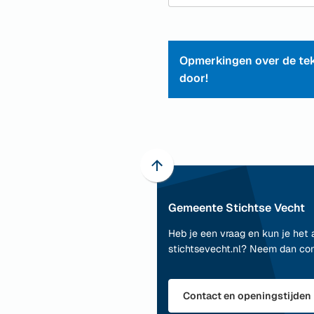
e-
mai
Opmerkingen over de tek
door!
Scroll
naar
Gemeente Stichtse Vecht
boven
naar
Heb je een vraag en kun je het 
het
stichtsevecht.nl? Neem dan co
begin
van
de
Contact en openingstijden
paginainhoud