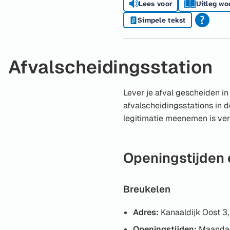
Lees voor
Uitleg wo
Simpele tekst
Afvalscheidingsstation
Lever je afval gescheiden in
afvalscheidingsstations in 
legitimatie meenemen is ver
Openingstijden
Breukelen
Adres:
Kanaaldijk Oost 3,
Openingstijden:
Maandag