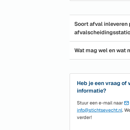
Soort afval inleveren
afvalscheidingsstati
Wat mag wel en wat 
Heb je een vraag of 
informatie?
Stuur een e-mail naar
(Ve
info@stichtsevecht.nl
. W
naa
verder!
een